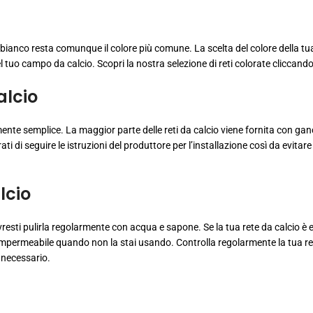
 il bianco resta comunque il colore più comune. La scelta del colore della tu
el tuo campo da calcio. Scopri la nostra selezione di reti colorate cliccand
alcio
ente semplice. La maggior parte delle reti da calcio viene fornita con ganc
 di seguire le istruzioni del produttore per l’installazione così da evitare 
alcio
vresti pulirla regolarmente con acqua e sapone. Se la tua rete da calcio è
 impermeabile quando non la stai usando. Controlla regolarmente la tua r
e necessario.