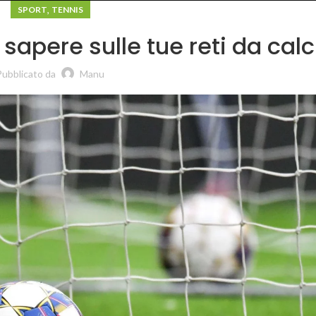
,
SPORT
TENNIS
 sapere sulle tue reti da calc
Pubblicato da
Manu