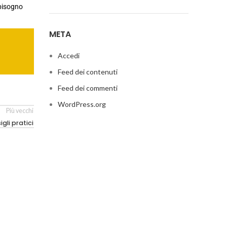
 bisogno
META
Accedi
Feed dei contenuti
Feed dei commenti
WordPress.org
Più vecchi
gli pratici