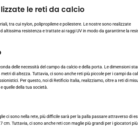
izzate le reti da calcio
ali, tra cui nylon, polipropilene e poliestere. Le nostre sono realizzate
 altissima resistenza e trattate ai raggi UV in modo da garantirne la res
o
seconda delle necessità del campo da calcio e della porta. Le dimensioni st
metri di altezza. Tuttavia, ci sono anche reti più piccole per i campi da cal
ionistici. Per questo, noi di Retificio Italia, realizziamo, oltre a reti di mis
e quelle della tua società.
ie ci sono nella rete, più difficile sarà per la palla passare attraverso di e
7 cm. Tuttavia, ci sono anche reti con maglie più grandi per i giocatori più