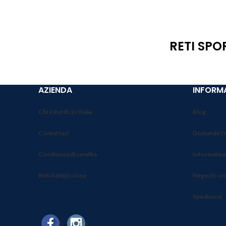
RETI SPO
AZIENDA
INFORMA
Chi è Retificio Italia
Blog
Contattaci
Domande fr
Condizioni di vendita
Informativa
Reti Antipiccione
Negozio on
Spedizioni