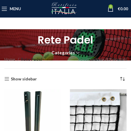
0
MENU
€
0.00
Rete Padel
Categories
Home
Rete Padel
Visualizzazione di 8 risultati
Show sidebar