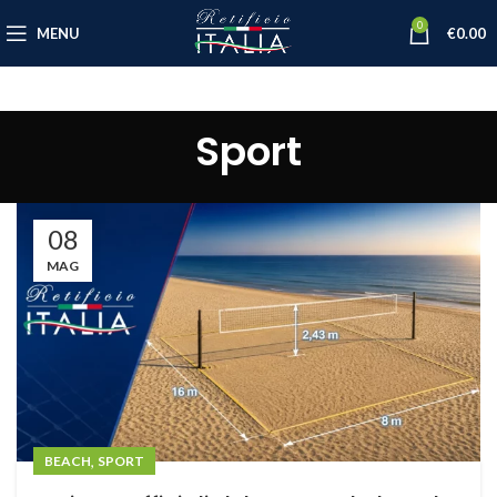
0
MENU
€
0.00
Sport
08
MAG
,
BEACH
SPORT