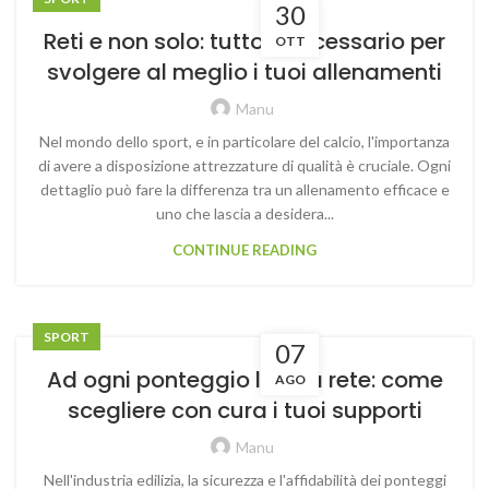
30
Reti e non solo: tutto il necessario per
OTT
svolgere al meglio i tuoi allenamenti
Manu
Nel mondo dello sport, e in particolare del calcio, l'importanza
di avere a disposizione attrezzature di qualità è cruciale. Ogni
dettaglio può fare la differenza tra un allenamento efficace e
uno che lascia a desidera...
CONTINUE READING
SPORT
07
Ad ogni ponteggio la sua rete: come
AGO
scegliere con cura i tuoi supporti
Manu
Nell'industria edilizia, la sicurezza e l'affidabilità dei ponteggi