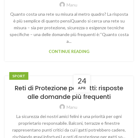
Manu
Quanto costa una rete su misura al metro quadro? La risposta
è più semplice di quanto pensiQuando si cerca una rete su
misura – sia per protezione, sicurezza o esigenze tecniche
specifiche – una delle domande più frequenti è:“Quanto costa
a...
CONTINUE READING
SPORT
24
Reti di Protezione per Gatti: risposte
APR
alle domande più frequenti
Manu
La sicurezza dei nostri amici felini è una priorità per ogni
proprietario responsabile. Balconi, terrazze e finestre
rappresentano punti critici da cui i gatti potrebbero cadere,
rischiando gravi infortuni.Le reti di protezione per gatti so...