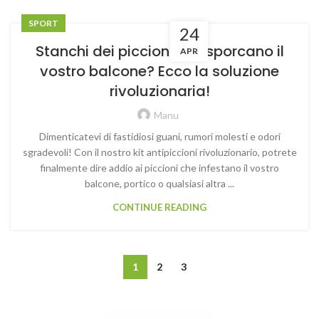
SPORT
24
Stanchi dei piccioni che sporcano il
APR
vostro balcone? Ecco la soluzione
rivoluzionaria!
Manu
Dimenticatevi di fastidiosi guani, rumori molesti e odori
sgradevoli! Con il nostro kit antipiccioni rivoluzionario, potrete
finalmente dire addio ai piccioni che infestano il vostro
balcone, portico o qualsiasi altra ...
CONTINUE READING
1
2
3