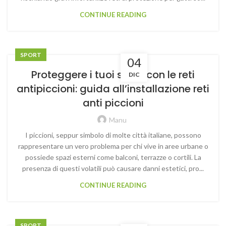
CONTINUE READING
SPORT
04
Proteggere i tuoi spazi con le reti
DIC
antipiccioni: guida all’installazione reti
anti piccioni
Manu
I piccioni, seppur simbolo di molte città italiane, possono
rappresentare un vero problema per chi vive in aree urbane o
possiede spazi esterni come balconi, terrazze o cortili. La
presenza di questi volatili può causare danni estetici, pro...
CONTINUE READING
SPORT