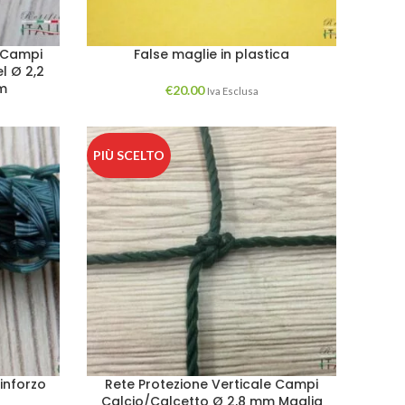
e Campi
False maglie in plastica
l Ø 2,2
m
€
20.00
Iva Esclusa
PIÙ SCELTO
inforzo
Rete Protezione Verticale Campi
Calcio/Calcetto Ø 2,8 mm Maglia