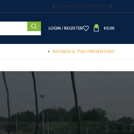
AZIENDA
BLOG
CONTATTI
OFFERTE
0
LOGIN / REGISTER
€
0.00
RICHIEDI IL TUO PREVENTIVO
I PER AEROMODELLISMO E DRONI