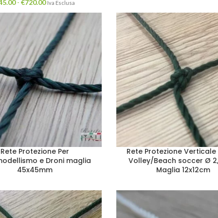
45.00
-
€
720.00
Iva Esclusa
Rete Protezione Per
Rete Protezione Vertical
odellismo e Droni maglia
Volley/Beach soccer Ø 
45x45mm
Maglia 12x12cm