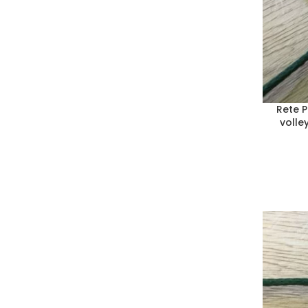
Rete P
volle