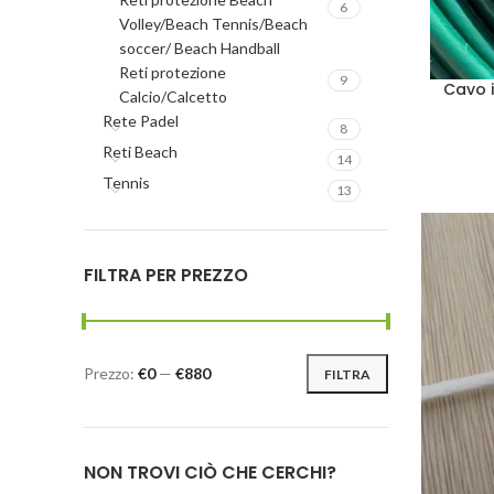
6
Volley/Beach Tennis/Beach
soccer/ Beach Handball
Reti protezione
9
Cavo i
Calcio/Calcetto
Rete Padel
8
Reti Beach
14
Tennis
13
FILTRA PER PREZZO
Prezzo:
€0
—
€880
FILTRA
NON TROVI CIÒ CHE CERCHI?