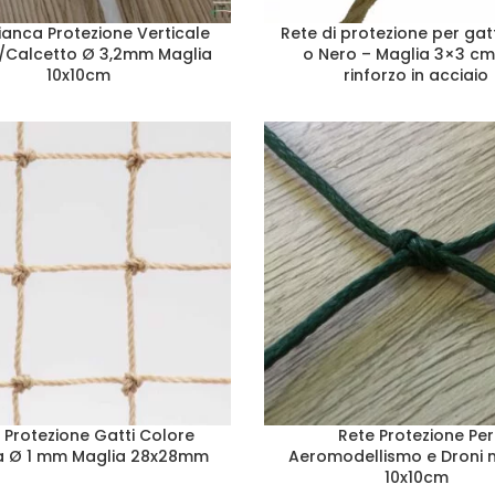
ianca Protezione Verticale
Rete di protezione per gat
/Calcetto Ø 3,2mm Maglia
o Nero – Maglia 3×3 c
10x10cm
rinforzo in acciaio
 Protezione Gatti Colore
Rete Protezione Per
a Ø 1 mm Maglia 28x28mm
Aeromodellismo e Droni 
10x10cm