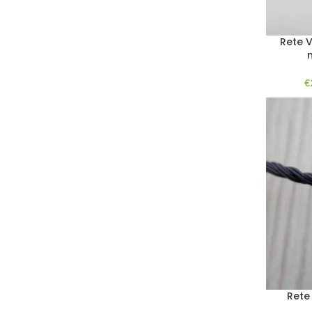
Rete V
€
Rete