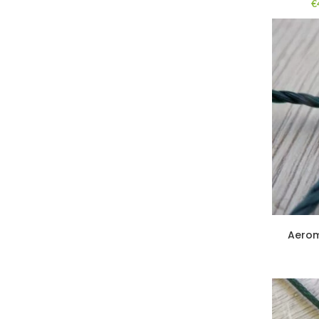
€
Aerom