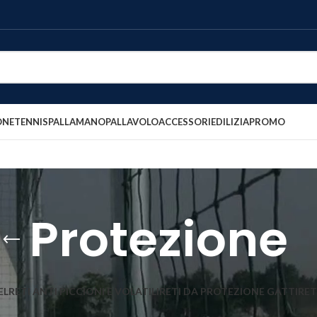
ONE
TENNIS
PALLAMANO
PALLAVOLO
ACCESSORI
EDILIZIA
PROMO
Protezione
EL
RETI ANTI PICCIONI E VOLATILI
RETI DA PROTEZIONE GATTI
RET