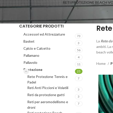
RETI PROTEZIONE BEACH V
CATEGORIE PRODOTTI
Rete
Accessori ed Attrezzature
73
La
Rete da
Basket
3
ambiti. La 
Calcio e Calcetto
56
beach volle
Pallamano
4
Pallavolo
Home
P
11
Protezione
25
Rete Protezione Tennis e
7
Padel
Reti Anti Piccioni e Volatili
3
Reti da protezione gatti
3
Reti per aeromodellismo e
7
droni
Reti protezione Beach