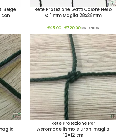
ti Beige
Rete Protezione Gatti Colore Nero
m con
Ø 1 mm Maglia 28x28mm
€
45.00
-
€
720.00
Iva Esclusa
Rete Protezione Per
maglia
Aeromodellismo e Droni maglia
12×12 cm