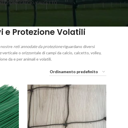
OTEZIONE CALCIO/CALCETTO
 e Protezione Volatili
e nostre
reti annodate da protezione
riguardano diversi
e
verticale o orizzontale di campi da calcio, calcetto, volley,
e da e per animali e volatili.