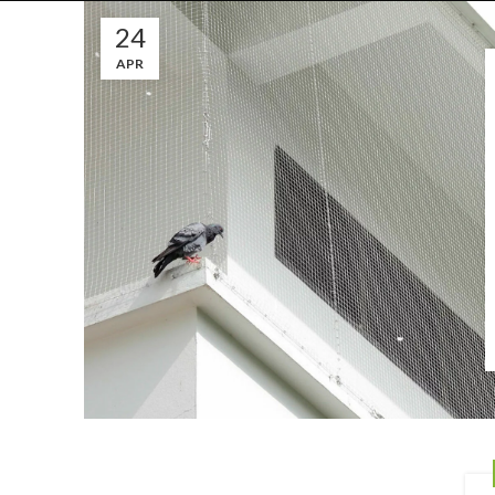
24
APR