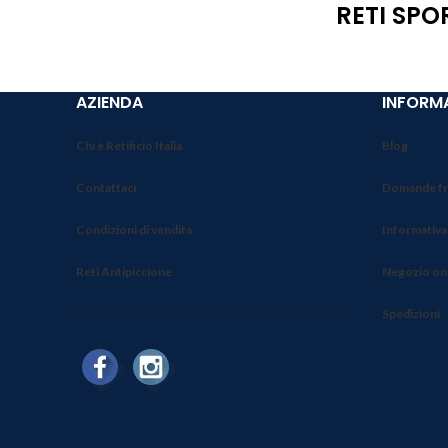
RETI SPO
AZIENDA
INFORMA
Chi è Retificio Italia
Blog
Contattaci
Domande fr
Condizioni di vendita
Informativa
Reti Antipiccione
Negozio on
Spedizioni