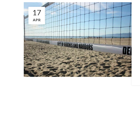
17
APR