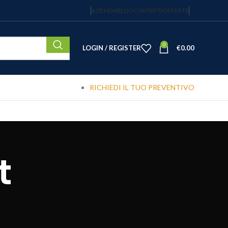
AZIENDA
BLOG
CONTATTI
OFFERTE
0
LOGIN / REGISTER
€
0.00
RICHIEDI IL TUO PREVENTIVO
t