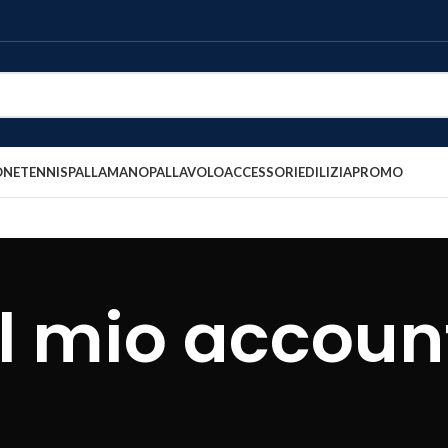
ONE
TENNIS
PALLAMANO
PALLAVOLO
ACCESSORI
EDILIZIA
PROMO
Il mio accoun