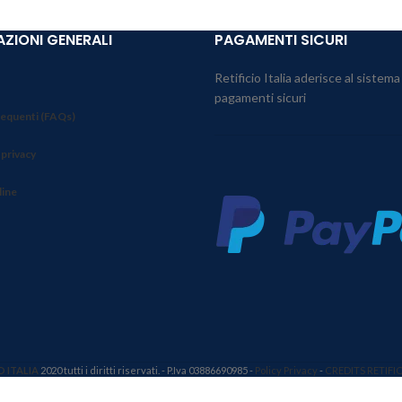
ZIONI GENERALI
PAGAMENTI SICURI
Retificio Italia aderisce al sistema
pagamenti sicuri
equenti (FAQs)
 privacy
line
O ITALIA
2020 tutti i diritti riservati. - P.Iva 03886690985 -
Policy Privacy
-
CREDITS RETIFIC