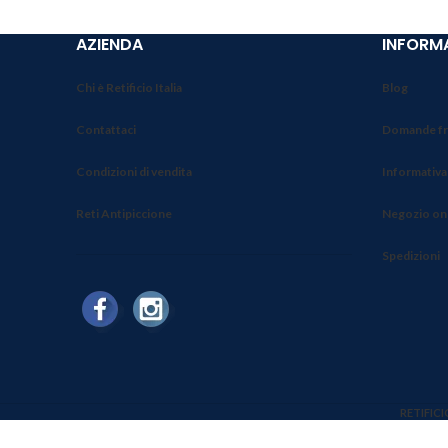
AZIENDA
INFORMA
Chi è Retificio Italia
Blog
Contattaci
Domande fr
Condizioni di vendita
Informativa
Reti Antipiccione
Negozio on
Spedizioni
RETIFICI