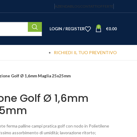
AZIENDA
BLOG
CONTATTI
OFFERTE
0
LOGIN / REGISTER
€
0.00
RICHIEDI IL TUO PREVENTIVO
zione Golf Ø 1,6mm Maglia 25x25mm
ione Golf Ø 1,6mm
x25mm
te ferma palline campi pratica golf con nodo in Polietilene
issimo assorbimento di umidità; lavorazione ritorto;