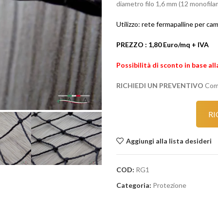
diametro filo 1,6 mm (12 monofila
Utilizzo: rete fermapalline per cam
PREZZO : 1,80 Euro/mq + IVA
Possibilità di sconto in base al
RICHIEDI UN PREVENTIVO
Comu
RI
Aggiungi alla lista desideri
COD:
RG1
Categoria:
Protezione