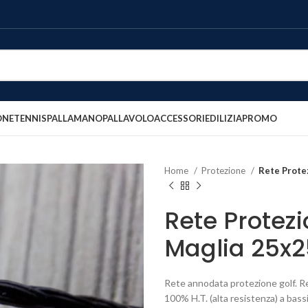
ONE
TENNIS
PALLAMANO
PALLAVOLO
ACCESSORI
EDILIZIA
PROMO
Home
Protezione
Rete Prote
Rete Protez
Maglia 25
Rete annodata protezione golf. Re
100% H.T. (alta resistenza) a bass