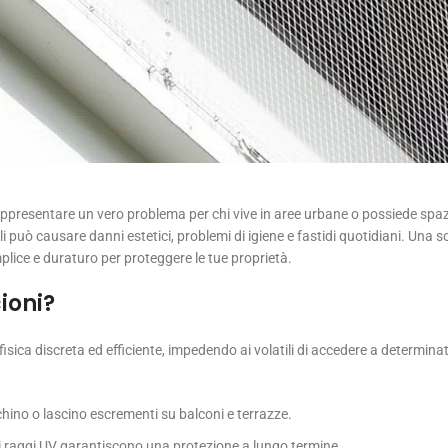
rappresentare un vero problema per chi vive in aree urbane o possiede spaz
li può causare danni estetici, problemi di igiene e fastidi quotidiani. Una 
lice e duraturo per proteggere le tue proprietà.
cioni?
fisica discreta ed efficiente, impedendo ai volatili di accedere a determina
fichino o lascino escrementi su balconi e terrazze.
e ai raggi UV garantiscono una protezione a lungo termine.