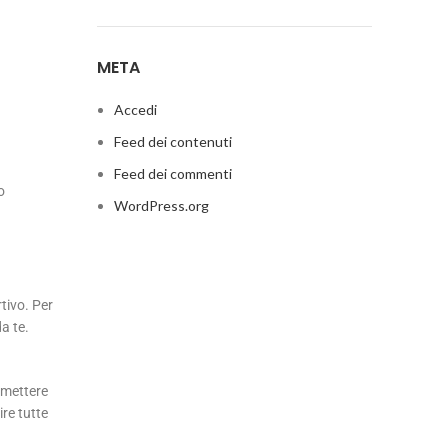
META
Accedi
Feed dei contenuti
Feed dei commenti
o
WordPress.org
rtivo. Per
da te.
i mettere
ire tutte