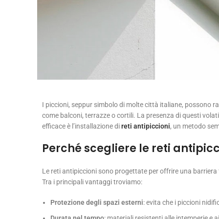
I piccioni, seppur simbolo di molte città italiane, possono 
come balconi, terrazze o cortili. La presenza di questi volati
efficace è l’installazione di
reti antipiccioni
, un metodo semp
Perché scegliere le reti antipic
Le reti antipiccioni sono progettate per offrire una barriera 
Tra i principali vantaggi troviamo:
Protezione degli spazi esterni
: evita che i piccioni nidi
Durata nel tempo
: materiali resistenti alle intemperie 