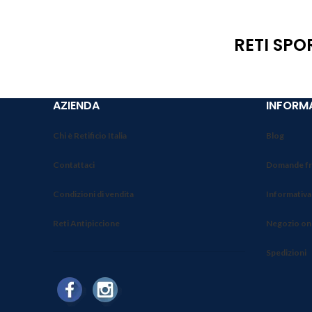
RETI SPO
AZIENDA
INFORMA
Chi è Retificio Italia
Blog
Contattaci
Domande fr
Condizioni di vendita
Informativa
Reti Antipiccione
Negozio on
Spedizioni