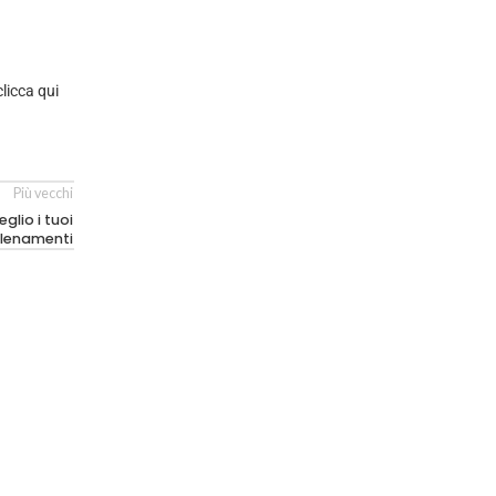
clicca qui
Più vecchi
glio i tuoi
llenamenti