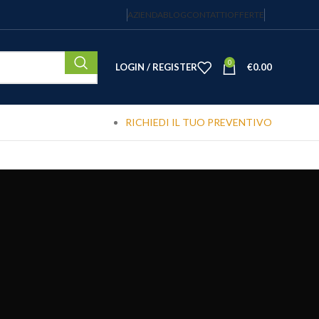
AZIENDA
BLOG
CONTATTI
OFFERTE
0
LOGIN / REGISTER
€
0.00
RICHIEDI IL TUO PREVENTIVO