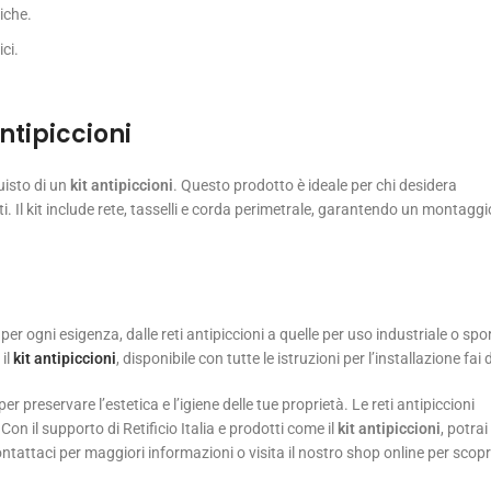
iche.
ci.
antipiccioni
uisto di un
kit antipiccioni
. Questo prodotto è ideale per chi desidera
i. Il kit include rete, tasselli e corda perimetrale, garantendo un montaggi
er ogni esigenza, dalle reti antipiccioni a quelle per uso industriale o spo
 il
kit antipiccioni
, disponibile con tutte le istruzioni per l’installazione fai 
er preservare l’estetica e l’igiene delle tue proprietà. Le reti antipiccioni
n il supporto di Retificio Italia e prodotti come il
kit antipiccioni
, potra
ntattaci per maggiori informazioni o visita il nostro shop online per scopr