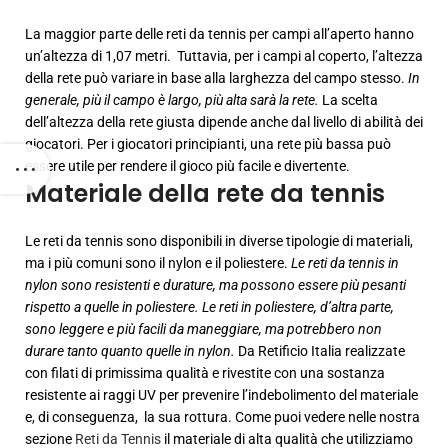
La maggior parte delle reti da tennis per campi all’aperto hanno
un’altezza di 1,07 metri. Tuttavia, per i campi al coperto, l’altezza
della rete può variare in base alla larghezza del campo stesso.
In
generale, più il campo è largo, più alta sarà la rete.
La scelta
dell’altezza della rete giusta dipende anche dal livello di abilità dei
giocatori. Per i giocatori principianti, una rete più bassa può
essere utile per rendere il gioco più facile e divertente.
Materiale della rete da tennis
Le reti da tennis sono disponibili in diverse tipologie di materiali,
ma i più comuni sono il nylon e il poliestere.
Le reti da tennis in
nylon sono resistenti e durature, ma possono essere più pesanti
rispetto a quelle in poliestere.
Le reti in poliestere, d’altra parte,
sono leggere e più facili da maneggiare, ma potrebbero non
durare tanto quanto quelle in nylon.
Da Retificio Italia realizzate
con filati di primissima qualità e rivestite con una sostanza
resistente ai raggi UV per prevenire l’indebolimento del materiale
e, di conseguenza, la sua rottura. Come puoi vedere nelle nostra
sezione
Reti
da
Tennis
il materiale di alta qualità che utilizziamo