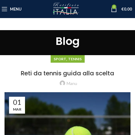
0
MENU
€
0.00
Blog
,
SPORT
TENNIS
Reti da tennis guida alla scelta
Manu
01
MAR