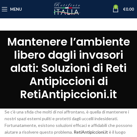
0
MENU
€
0.00
Mantenere l’ambiente
libero dagli invasori
alati: Soluzioni di Reti
Antipiccioni di
RetiAntipiccioni.it
Se c’è una sfida che molti di noi affrontano, è quella di mantenere i
nostri spazi esterni puliti e protetti dagli uccelli indesiderati.
Fortunatamente, esistono soluzioni efficaci e affidabili che possono
aiutare a risolvere questo problema.
RetiAntipiccioni.it
è il luogo