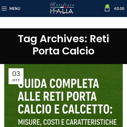
0
MENU
€
0.00
Tag Archives: Reti
Porta Calcio
03
OTT