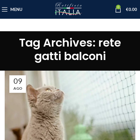
0
MENU
€
0.00
Tag Archives: rete
gatti balconi
09
AGO