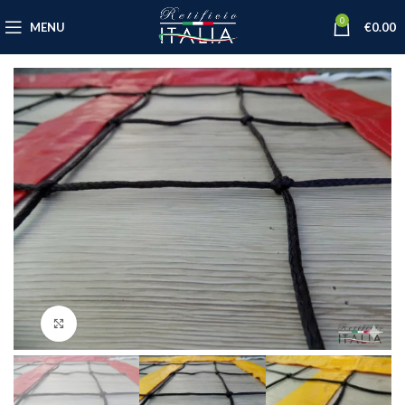
0
MENU
€
0.00
Click to enlarge