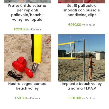
Protezioni da esterno
Set 10 pali calcio
per impianti
snodati con bussole,
pallavolo/beach-
bandierine, clips
volley monopalo
€
240.00
Iva Esclusa
€
220.00
Iva Esclusa
Nastro segna campo
Impianto beach volley
beach volley
a norma F.I.P.A.V
€
50.00
€
510.00
Iva Esclusa
Iva Esclusa