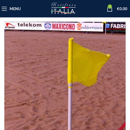
0
MENU
€
0.00