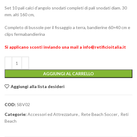
Set 10 pali calci d’angolo snodati completi di pali snodati diam. 30
mm. alti 160 cm,
Completo di bussole per il fissaggio a terra, bandierine 60×40 cm e
clips fermabandierina
Si applicano sconti inviando una mail a info@retificioitalia.it
AGGIUNGI AL CARRELLO
Aggiungi alla lista desideri
COD:
SBV02
Categorie:
Accessori ed Attrezzature
,
Rete Beach Soccer
,
Reti
Beach