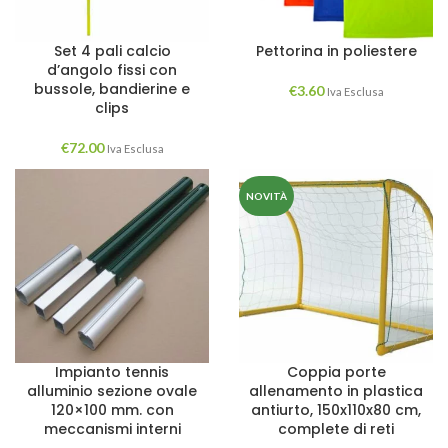
Set 4 pali calcio
Pettorina in poliestere
d’angolo fissi con
bussole, bandierine e
€
3.60
Iva Esclusa
clips
€
72.00
Iva Esclusa
NOVITÀ
Impianto tennis
Coppia porte
alluminio sezione ovale
allenamento in plastica
120×100 mm. con
antiurto, 150x110x80 cm,
meccanismi interni
complete di reti