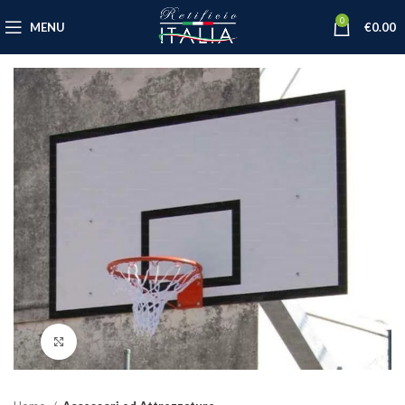
0
MENU
€
0.00
Click to enlarge