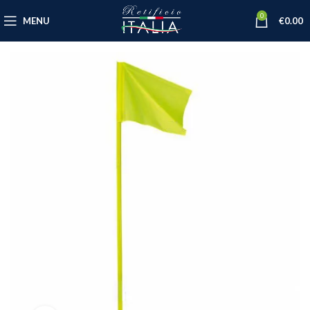
0
MENU
€
0.00