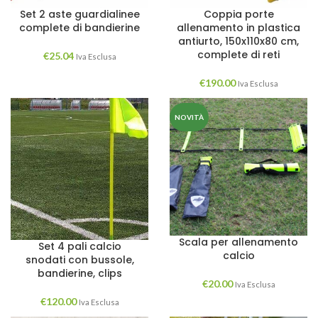
Set 2 aste guardialinee
Coppia porte
complete di bandierine
allenamento in plastica
antiurto, 150x110x80 cm,
complete di reti
€
25.04
Iva Esclusa
€
190.00
Iva Esclusa
NOVITÀ
Scala per allenamento
Set 4 pali calcio
calcio
snodati con bussole,
bandierine, clips
€
20.00
Iva Esclusa
€
120.00
Iva Esclusa