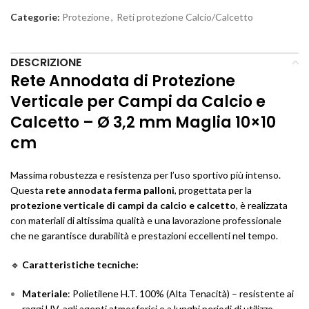
Categorie:
Protezione
,
Reti protezione Calcio/Calcetto
DESCRIZIONE
Rete Annodata di Protezione
Verticale per Campi da Calcio e
Calcetto – Ø 3,2 mm Maglia 10×10
cm
Massima robustezza e resistenza per l’uso sportivo più intenso.
Questa
rete annodata ferma palloni
, progettata per la
protezione verticale di campi da calcio e calcetto
, è realizzata
con materiali di altissima qualità e una lavorazione professionale
che ne garantisce durabilità e prestazioni eccellenti nel tempo.
🔹
Caratteristiche tecniche:
Materiale
: Polietilene H.T. 100% (Alta Tenacità) – resistente ai
raggi UV, agli agenti atmosferici e a lunghi periodi di utilizzo