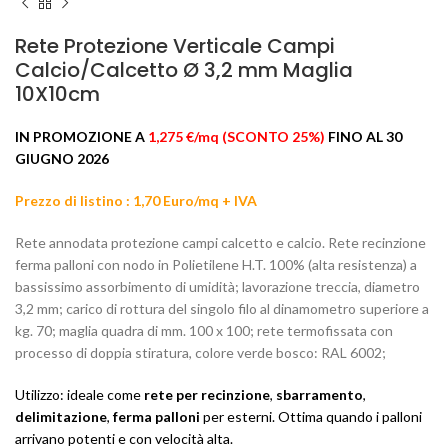
Rete Protezione Verticale Campi
Calcio/Calcetto Ø 3,2 mm Maglia
10X10cm
IN PROMOZIONE A
1,275 €/mq (SCONTO 25%)
FINO AL 30
GIUGNO 2026
Prezzo di listino : 1,70 Euro/mq + IVA
Rete annodata protezione campi calcetto e calcio. Rete recinzione
ferma palloni con nodo in Polietilene H.T. 100% (alta resistenza) a
bassissimo assorbimento di umidità; lavorazione treccia, diametro
3,2 mm; carico di rottura del singolo filo al dinamometro superiore a
kg. 70; maglia quadra di mm. 100 x 100; rete termofissata con
processo di doppia stiratura, colore verde bosco: RAL 6002;
Utilizzo: ideale come
rete per recinzione
,
sbarramento
,
delimitazione
,
ferma palloni
per esterni. Ottima quando i palloni
arrivano potenti e con velocità alta.