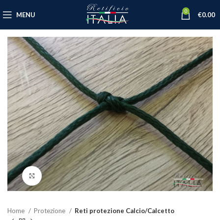
0
MENU
€
0.00
Click to enlarge
Home
Protezione
Reti protezione Calcio/Calcetto