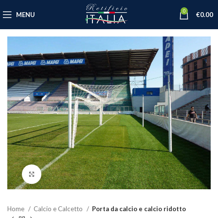
0
MENU
€
0.00
Click to enlarge
Home
Calcio e Calcetto
Porta da calcio e calcio ridotto