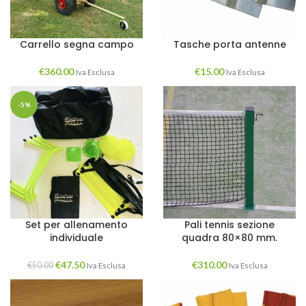
Carrello segna campo
Tasche porta antenne
€
360.00
€
15.00
Iva Esclusa
Iva Esclusa
-5%
Set per allenamento
Pali tennis sezione
individuale
quadra 80×80 mm.
€
47.50
€
310.00
€
50.00
Iva Esclusa
Iva Esclusa