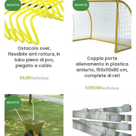
NOVITÀ
NOVITÀ
Ostacolo over,
flessibile anti rottura, in
Coppia porte
tubo pieno di pvc,
allenamento in plastica
piegato a caldo.
antiurto, 150x110x80 cm,
complete di reti
€
6.00
Iva Esclusa
€
190.00
Iva Esclusa
NOVITÀ