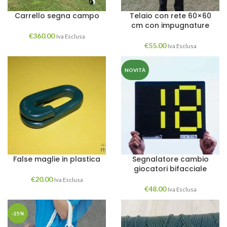
Carrello segna campo
Telaio con rete 60×60
cm con impugnature
€
360.00
Iva Esclusa
€
55.00
Iva Esclusa
NOVITÀ
False maglie in plastica
Segnalatore cambio
giocatori bifacciale
€
20.00
Iva Esclusa
€
48.00
Iva Esclusa
-25%