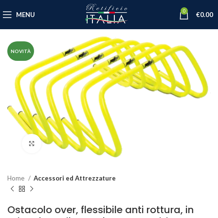
0
MENU
€
0.00
NOVITÀ
Click to enlarge
Home
Accessori ed Attrezzature
Ostacolo over, flessibile anti rottura, in