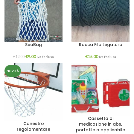
SeaBag
Rocca Filo Legatura
€
9.00
€
15.00
€
12.00
Iva Esclusa
Iva Esclusa
NOVITÀ
Cassetta di
Canestro
medicazione in abs,
regolamentare
portatile o applicabile