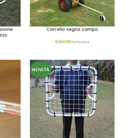
azione
Carrello segna campo
ento
€
360.00
Iva Esclusa
NOVITÀ