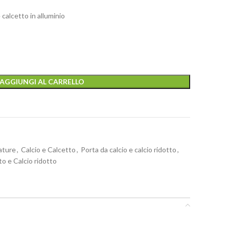
 calcetto in alluminio
AGGIUNGI AL CARRELLO
ature
,
Calcio e Calcetto
,
Porta da calcio e calcio ridotto
,
to e Calcio ridotto