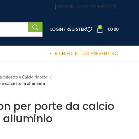
AZIENDA
BLOG
CONTATTI
OFFERTE
0
LOGIN / REGISTER
€
0.00
RICHIEDI IL TUO PREVENTIVO
a calcetto e Calcio ridotto
 e calcetto in alluminio
on per porte da calcio
n alluminio