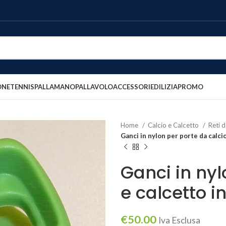
ONE
TENNIS
PALLAMANO
PALLAVOLO
ACCESSORI
EDILIZIA
PROMO
Home
Calcio e Calcetto
Reti d
Ganci in nylon per porte da calcio
Ganci in nyl
e calcetto i
€
50.00
Iva Esclusa