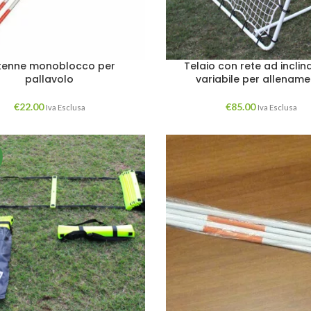
tenne monoblocco per
Telaio con rete ad inclin
pallavolo
variabile per allenam
€
22.00
€
85.00
Iva Esclusa
Iva Esclusa