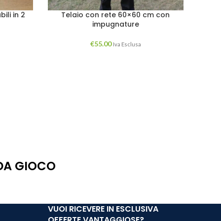
li in 2
Telaio con rete 60×60 cm con
impugnature
€
55.00
Iva Esclusa
 DA GIOCO
VUOI RICEVERE IN ESCLUSIVA
OFFERTE VANTAGGIOSE?